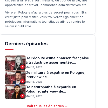
choses à faire et à voir, lifestyle, du coût de la vie, des
opportunités de travail, démarches administratives etc.
Vivre en Pologne n'aura plus de secret pour vous ! Et si
c'est juste pour visiter, vous trouverez également de
précieuses informations touristiques afin de rendre le
séjour inoubliable.
Derniers épisodes
De l’écoute d’une chanson française
à traductrice assermentée,...
MAI 13, 2026
De militaire à expatrié en Pologne,
interview de...
MAI 13, 2026
De naturopathe à expatrié en
Pologne, interview de...
MAI 13, 2026
Voir tous les épisodes →