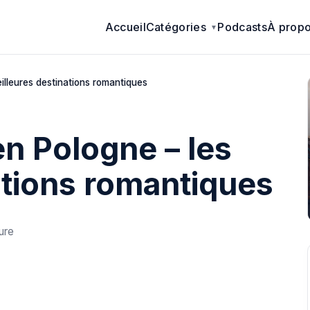
Accueil
Catégories
Podcasts
À prop
eilleures destinations romantiques
en Pologne – les
ations romantiques
ure