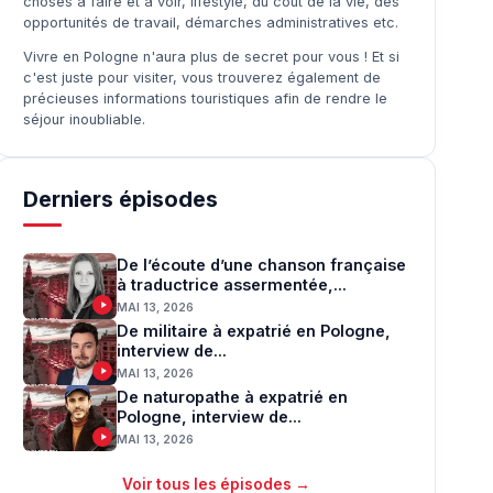
choses à faire et à voir, lifestyle, du coût de la vie, des
opportunités de travail, démarches administratives etc.
Vivre en Pologne n'aura plus de secret pour vous ! Et si
c'est juste pour visiter, vous trouverez également de
précieuses informations touristiques afin de rendre le
séjour inoubliable.
Derniers épisodes
De l’écoute d’une chanson française
à traductrice assermentée,...
MAI 13, 2026
De militaire à expatrié en Pologne,
interview de...
MAI 13, 2026
De naturopathe à expatrié en
Pologne, interview de...
MAI 13, 2026
Voir tous les épisodes →