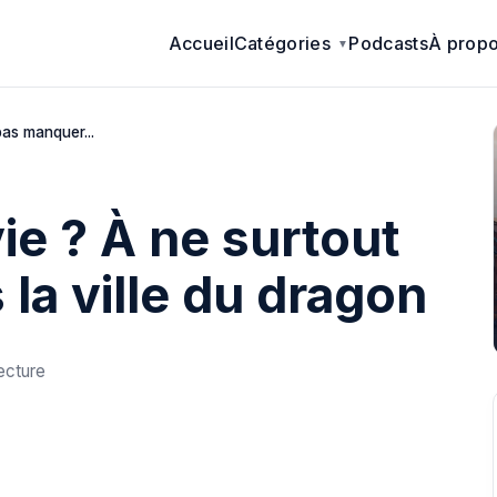
Accueil
Catégories
Podcasts
À prop
pas manquer...
ie ? À ne surtout
la ville du dragon
ecture