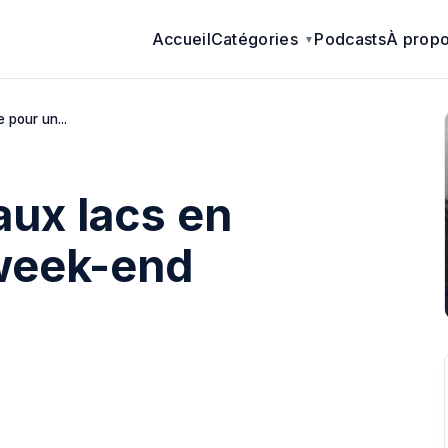
Accueil
Catégories
Podcasts
À prop
 pour un...
aux lacs en
week-end