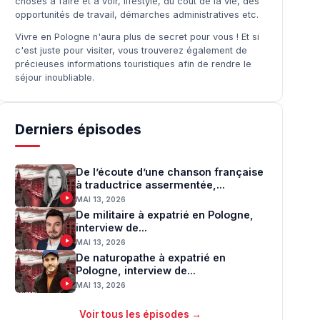
choses à faire et à voir, lifestyle, du coût de la vie, des
opportunités de travail, démarches administratives etc.
Vivre en Pologne n'aura plus de secret pour vous ! Et si
c'est juste pour visiter, vous trouverez également de
précieuses informations touristiques afin de rendre le
séjour inoubliable.
Derniers épisodes
De l’écoute d’une chanson française
à traductrice assermentée,...
MAI 13, 2026
De militaire à expatrié en Pologne,
interview de...
MAI 13, 2026
De naturopathe à expatrié en
Pologne, interview de...
MAI 13, 2026
Voir tous les épisodes →