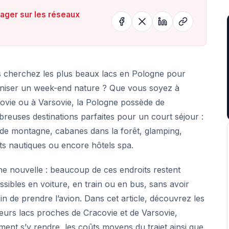
tager sur les réseaux
 cherchez les plus beaux lacs en Pologne pour
niser un week-end nature ? Que vous soyez à
ovie
ou à
Varsovie
, la Pologne possède de
reuses destinations parfaites pour un court séjour :
 de montagne, cabanes dans la forêt, glamping,
ts nautiques ou encore hôtels spa.
e nouvelle : beaucoup de ces endroits restent
ssibles en voiture, en train ou en bus, sans avoir
in de prendre l’avion. Dans cet article, découvrez les
leurs lacs proches de Cracovie et de Varsovie,
ent s’y rendre, les
coûts
moyens du trajet ainsi que